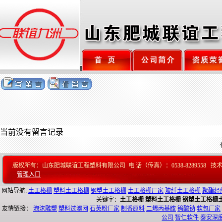
当前没有留言记录
版权所有：山东肥城联谊工程塑料有限公司 电 话（传真）：0538-8289558 技
管理入口
网站导航:
土工格栅
塑料土工格栅
钢塑土工格栅
土工格栅厂家
玻纤土工格栅
聚酯经
关键字：
土工格栅
塑料土工格栅
钢塑土工格栅
友情链接：
泡沫雕塑
塑料过滤网
石英粉厂家
制香原料
二烯丙基胺
钨酸钠
软包厂家
公司
智仁软件
泰安深